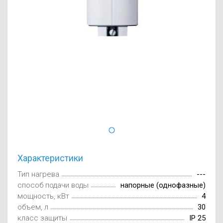
Осушители воз
отработанном 
Wi-Fi модуля д
Характеристики
Тип нагрева
---
способ подачи воды
напорные (однофазные)
мощность, кВт
4
объем, л
30
класс защиты
IP 25