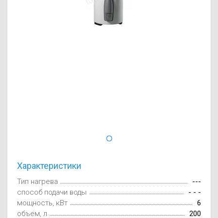
Осушители воз
отработанном 
Wi-Fi модуля д
Характеристики
Тип нагрева
---
способ подачи воды
- - -
мощность, кВт
6
объем, л
200