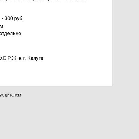
 -
300 руб.
км
отдельно
.
.Р.Ж. в г. Калуга
зводителем