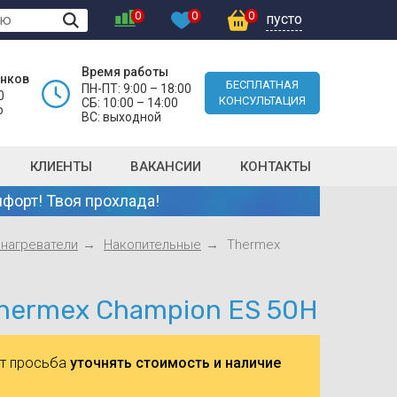
0
0
0
пусто
Время работы
онков
БЕСПЛАТНАЯ
ПН-ПТ: 9:00 – 18:00
0
КОНСУЛЬТАЦИЯ
СБ: 10:00 – 14:00
о
ВС: выходной
КЛИЕНТЫ
ВАКАНСИИ
КОНТАКТЫ
форт! Твоя прохлада!
нагреватели
Накопительные
Thermex
hermex Champion ES 50H
ют просьба
уточнять стоимость и наличие