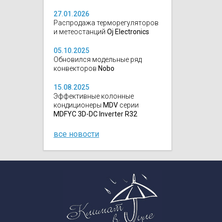
27.01.2026
Распродажа терморегуляторов
и метеостанций
Oj Electronics
05.10.2025
Обновился модельные ряд
конвекторов
Nobo
15.08.2025
Эффективные колонные
кондиционеры
MDV
серии
MDFYC 3D-DC Inverter R32
все новости