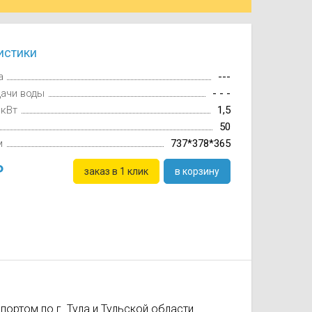
истики
а
---
дачи воды
- - -
 кВт
1,5
50
м
737*378*365
заказ в 1 клик
в корзину
ортом по г. Тула и Тульской области.