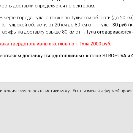
духа
масле
мость доставки определяется по секторам:
Cхема 12 (FN-S) - для фанкойла
В черте города Тула, а также по Тульской области (до 20 км)
ля кондиционеров
По Тульской области, от 20 км до 80 км от г. Тула -
30 руб./
Тарифы на доставку свыше 80 км от г. Тула
оговариваются 
вка твердотопливных котлов по г. Тула 2000 руб.
ествляем доставку твердотопливных котлов STROPUVA и Ф.Б
н и технические характеристики могут быть изменены фирмой прои