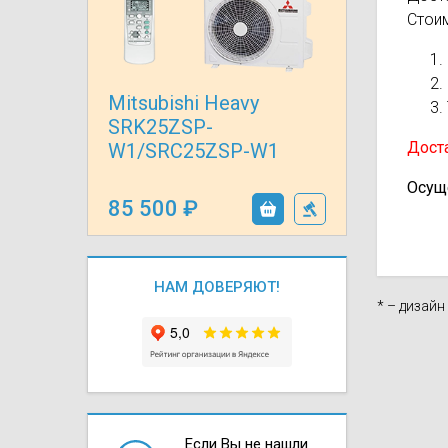
Осушители воз
отработанном 
Стои
Wi-Fi модуля д
Mitsubishi Heavy
SRK25ZSP-
Доста
W1/SRC25ZSP-W1
Осущ
85 500
НАМ ДОВЕРЯЮТ!
* – дизай
Если Вы не нашли