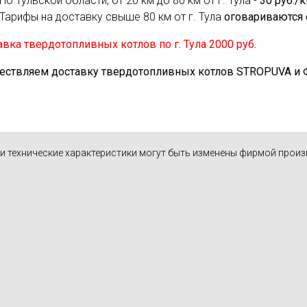
По Тульской области, от 20 км до 80 км от г. Тула -
30 руб./
Тарифы на доставку свыше 80 км от г. Тула
оговариваются 
вка твердотопливных котлов по г. Тула 2000 руб.
ествляем доставку твердотопливных котлов STROPUVA и Ф.Б
н и технические характеристики могут быть изменены фирмой прои