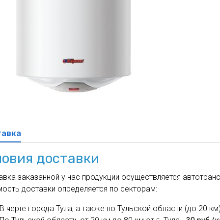
духа
масле
Cхема 12 (FN-S) - для фанкойла
ля кондиционеров
тавка
ловия доставки
вка заказанной у нас продукции осуществляется автотрансп
мость доставки определяется по секторам:
В черте города Тула, а также по Тульской области (до 20 км)