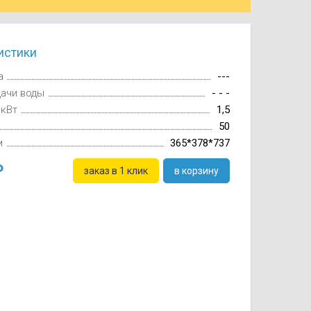
истики
а
---
дачи воды
- - -
 кВт
1,5
50
м
365*378*737
заказ в 1 клик
в корзину