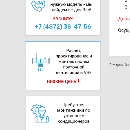
нужную модель - мы
найдем ее для Вас!
звоните!
Доста
+7 (4872) 38-47-56
Осущ
Расчет,
проектирова­ние и
монтаж систем
* – дизай
приточной
вентиляции и VRF
низкие цены!
Требуются
монтажники
по
установке
кондиционеров