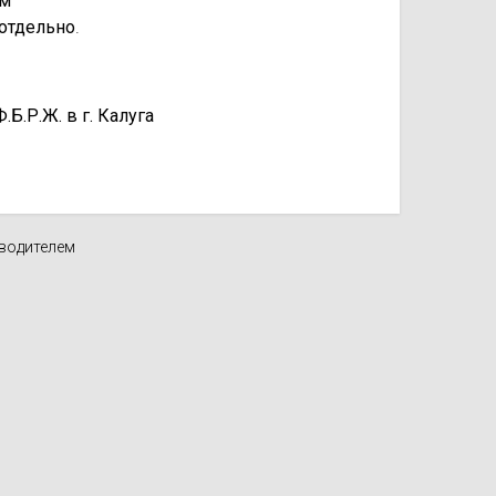
км
отдельно
.
.Р.Ж. в г. Калуга
зводителем