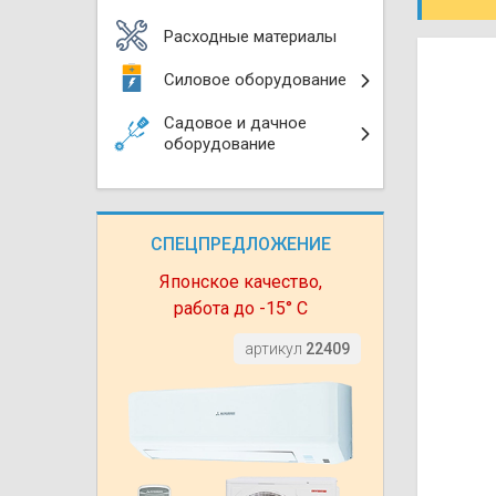
Моноблоки
Водяные тепло
Электротримм
Расходные материалы
(калориферы)
Мультизональн
Силовое оборудование
VRF
Бензотриммер
Терморегулятор
Садовое и дачное
Компрессорно-
Газонокосилки 
оборудование
блоки (ККБ)
Электрокамины
Газонокосилки
Чиллеры
Сушилки для ру
СПЕЦПРЕДЛОЖЕНИЕ
Подметально-у
Фанкойлы
Полотенцесуши
техника
Японское качество,
работа до -15° С
Автомобильные
Твердотопливн
Измельчители в
артикул
22409
Вентиляторы
Печи банные
Дровоколы
Очистители и у
Нагревательный
воздуха
Теплогенерато