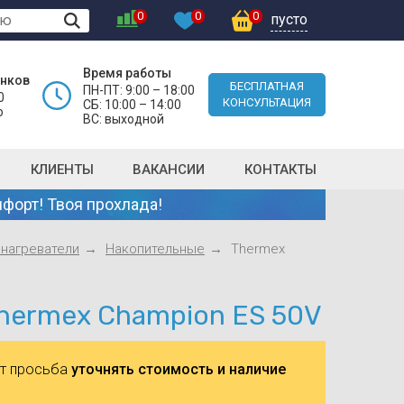
0
0
0
пусто
Время работы
онков
БЕСПЛАТНАЯ
ПН-ПТ: 9:00 – 18:00
0
КОНСУЛЬТАЦИЯ
СБ: 10:00 – 14:00
о
ВС: выходной
КЛИЕНТЫ
ВАКАНСИИ
КОНТАКТЫ
форт! Твоя прохлада!
нагреватели
Накопительные
Thermex
hermex Champion ES 50V
ют просьба
уточнять стоимость и наличие