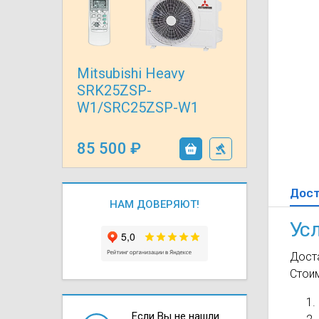
Осушители воз
отработанном 
Wi-Fi модуля д
Mitsubishi Heavy
SRK25ZSP-
W1/SRC25ZSP-W1
85 500
Дос
НАМ ДОВЕРЯЮТ!
Ус
Доста
Стои
Если Вы не нашли