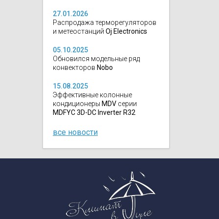
27.01.2026
Распродажа терморегуляторов
и метеостанций
Oj Electronics
05.10.2025
Обновился модельные ряд
конвекторов
Nobo
15.08.2025
Эффективные колонные
кондиционеры
MDV
серии
MDFYC 3D-DC Inverter R32
все новости