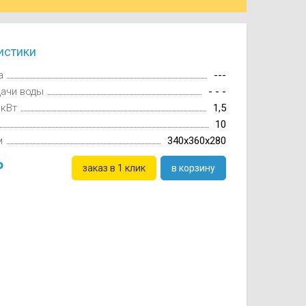
истики
а
---
дачи воды
- - -
 кВт
1,5
10
м
340x360x280
заказ в 1 клик
в корзину