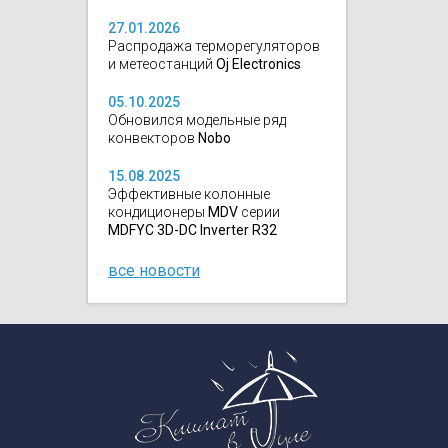
27.01.2026
Распродажа терморегуляторов
и метеостанций
Oj Electronics
05.10.2025
Обновился модельные ряд
конвекторов
Nobo
15.08.2025
Эффективные колонные
кондиционеры
MDV
серии
MDFYC 3D-DC Inverter R32
все новости