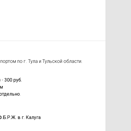
ортом по г. Тула и Тульской области.
 -
300 руб.
км
отдельно
.
.Р.Ж. в г. Калуга