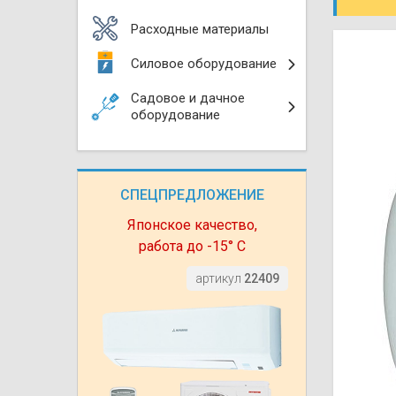
Моноблоки
Водяные тепло
Электротримм
Расходные материалы
(калориферы)
Мультизональн
Силовое оборудование
VRF
Бензотриммер
Терморегулятор
Садовое и дачное
Компрессорно-
Газонокосилки 
оборудование
блоки (ККБ)
Электрокамины
Газонокосилки
Чиллеры
Сушилки для ру
СПЕЦПРЕДЛОЖЕНИЕ
Подметально-у
Фанкойлы
Полотенцесуши
техника
Японское качество,
работа до -15° С
Автомобильные
Твердотопливн
Измельчители в
артикул
22409
Вентиляторы
Печи банные
Дровоколы
Очистители и у
Нагревательный
воздуха
Теплогенерато