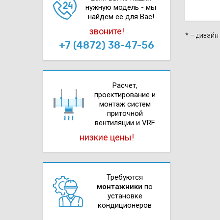
нужную модель - мы
найдем ее для Вас!
звоните!
* – дизай
+7 (4872) 38-47-56
Расчет,
проектирова­ние и
монтаж систем
приточной
вентиляции и VRF
низкие цены!
Требуются
монтажники
по
установке
кондиционеров