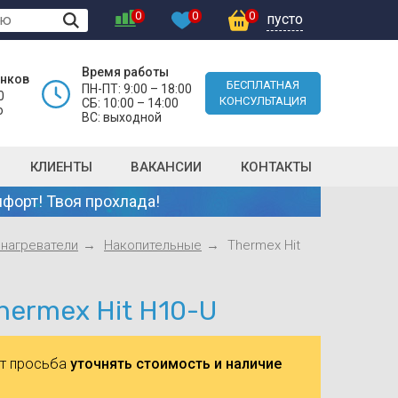
0
0
0
пусто
Время работы
онков
БЕСПЛАТНАЯ
ПН-ПТ: 9:00 – 18:00
0
КОНСУЛЬТАЦИЯ
СБ: 10:00 – 14:00
о
ВС: выходной
КЛИЕНТЫ
ВАКАНСИИ
КОНТАКТЫ
форт! Твоя прохлада!
нагреватели
Накопительные
Thermex Hit
hermex Hit H10-U
ют просьба
уточнять стоимость и наличие