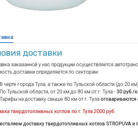
духа
масле
Cхема 12 (FN-S) - для фанкойла
ля кондиционеров
тавка
ловия доставки
вка заказанной у нас продукции осуществляется автотрансп
мость доставки определяется по секторам:
В черте города Тула, а также по Тульской области (до 20 км)
По Тульской области, от 20 км до 80 км от г. Тула -
30 руб./
Тарифы на доставку свыше 80 км от г. Тула
оговариваются 
вка твердотопливных котлов по г. Тула 2000 руб.
ествляем доставку твердотопливных котлов STROPUVA и Ф.Б