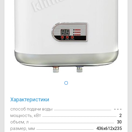
Осушители воз
отработанном 
Wi-Fi модуля д
Характеристики
способ подачи воды
- - -
мощность, кВт
2
объем, л
30
размер, мм
436x612x235