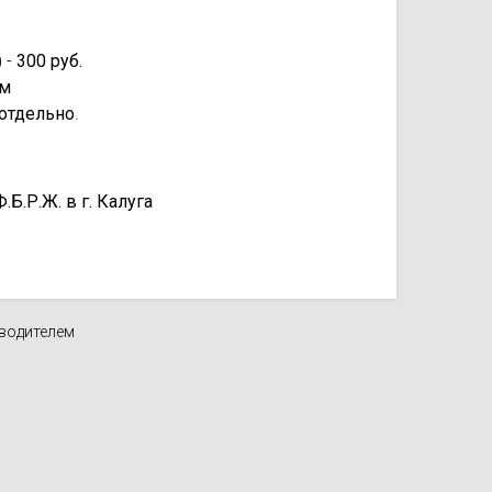
 -
300 руб.
км
отдельно
.
.Р.Ж. в г. Калуга
зводителем