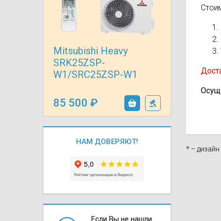
Стои
Осушители воз
отработанном 
Wi-Fi модуля д
Mitsubishi Heavy
SRK25ZSP-
Доста
W1/SRC25ZSP-W1
Осущ
85 500
НАМ ДОВЕРЯЮТ!
* – дизай
Если Вы не нашли