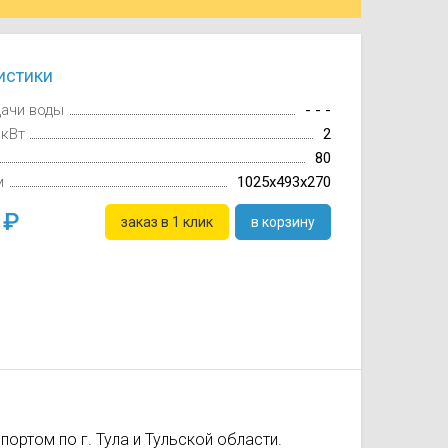
истики
дачи воды
- - -
 кВт
2
80
м
1025x493x270
0
заказ в 1 клик
в корзину
ортом по г. Тула и Тульской области.