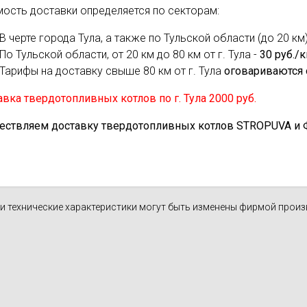
мость доставки определяется по секторам:
духа
масле
Cхема 12 (FN-S) - для фанкойла
В черте города Тула, а также по Тульской области (до 20 км)
ля кондиционеров
По Тульской области, от 20 км до 80 км от г. Тула -
30 руб./
Тарифы на доставку свыше 80 км от г. Тула
оговариваются 
вка твердотопливных котлов по г. Тула 2000 руб.
ествляем доставку твердотопливных котлов STROPUVA и Ф.Б
н и технические характеристики могут быть изменены фирмой прои