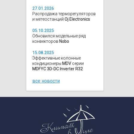
27.01.2026
Распродажа терморегуляторов
и метеостанций
Oj Electronics
05.10.2025
Обновился модельные ряд
конвекторов
Nobo
15.08.2025
Эффективные колонные
кондиционеры
MDV
серии
MDFYC 3D-DC Inverter R32
все новости