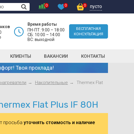
0
0
0
пусто
Время работы
онков
БЕСПЛАТНАЯ
ПН-ПТ: 9:00 – 18:00
0
КОНСУЛЬТАЦИЯ
СБ: 10:00 – 14:00
о
ВС: выходной
КЛИЕНТЫ
ВАКАНСИИ
КОНТАКТЫ
форт! Твоя прохлада!
нагреватели
Накопительные
Thermex Flat
rmex Flat Plus IF 80H
ют просьба
уточнять стоимость и наличие