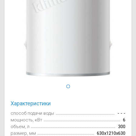
Осушители воз
отработанном 
Wi-Fi модуля д
Характеристики
способ подачи воды
- - -
мощность, кВт
6
объем, л
300
размер, мм
630x1210x630