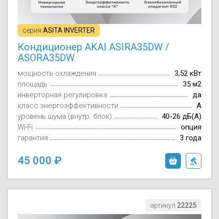
серия
ASITA INVERTER
Кондиционер AKAI ASIRA35DW /
ASORA35DW
мощность охлаждения
3,52 кВт
площадь
35 м2
инверторная регулировка
да
класс энергоэффективности
A
уровень шума (внутр. блок)
40-26 дБ(А)
Wi-Fi
опция
гарантия
3 года
45 000
артикул
22225