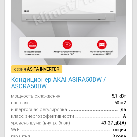
серия
ASITA INVERTER
Кондиционер AKAI ASIRA50DW /
ASORA50DW
мощность охлаждения
5,1 кВт
площадь
50 м2
инверторная регулировка
да
класс энергоэффективности
A
уровень шума (внутр. блок)
43-27 дБ(А)
Wi-Fi
опция
гарантия
3 года