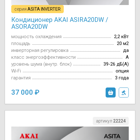
серия
ASITA INVERTER
Кондиционер AKAI ASIRA20DW /
ASORA20DW
мощность охлаждения
2,2 кВт
площадь
20 м2
инверторная регулировка
да
класс энергоэффективности
A
уровень шума (внутр. блок)
39-26 дБ(А)
Wi-Fi
опция
гарантия
3 года
37 000
артикул
22224