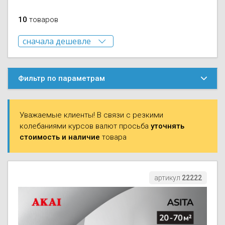
Моноблоки
Водяные тепло
Электротримм
10
товаров
(калориферы)
Мультизональн
VRF
Бензотриммер
сначала дешевле
Терморегулятор
сначала дешевле
Компрессорно-
Газонокосилки 
сначала дороже
блоки (ККБ)
Электрокамины
Фильтр по параметрам
по названию ↓
Газонокосилки
по названию ↑
Чиллеры
Сушилки для ру
Подметально-у
Уважаемые клиенты! В связи с резкими
Фанкойлы
Полотенцесуши
техника
колебаниями курсов валют просьба
уточнять
стоимость и наличие
товара
Автомобильные
Твердотопливн
Измельчители в
Вентиляторы
Печи банные
Дровоколы
артикул
22222
Очистители и у
Нагревательный
воздуха
Теплогенерато