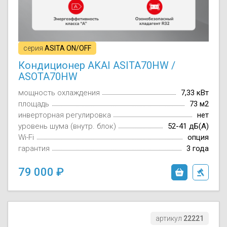
серия
ASITA ON/OFF
Кондиционер AKAI ASITA70HW /
ASOTA70HW
мощность охлаждения
7,33 кВт
площадь
73 м2
инверторная регулировка
нет
уровень шума (внутр. блок)
52-41 дБ(А)
Wi-Fi
опция
гарантия
3 года
79 000
артикул
22221