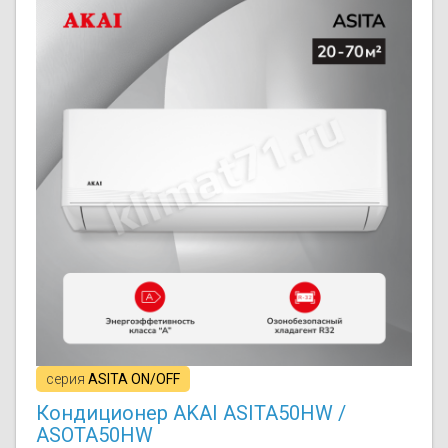
серия
ASITA ON/OFF
Кондиционер AKAI ASITA50HW /
ASOTA50HW