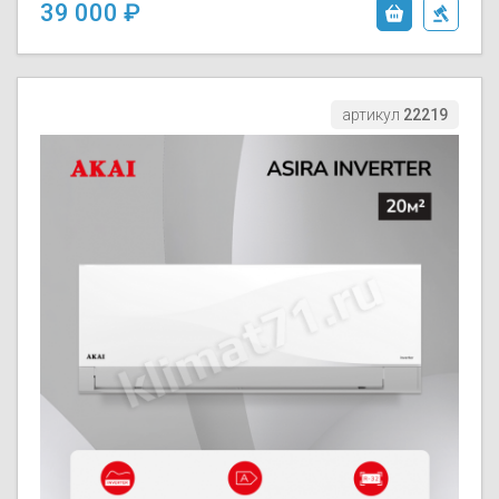
39 000
артикул
22219