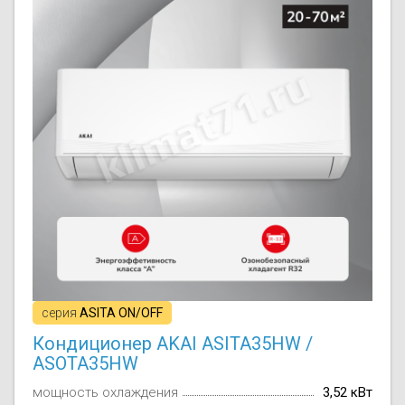
серия
ASITA ON/OFF
Кондиционер AKAI ASITA35HW /
ASOTA35HW
мощность охлаждения
3,52 кВт