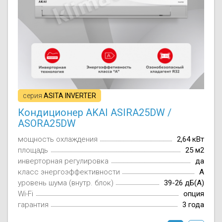
серия
ASITA INVERTER
Кондиционер AKAI ASIRA25DW /
ASORA25DW
мощность охлаждения
2,64 кВт
площадь
25 м2
инверторная регулировка
да
класс энергоэффективности
A
уровень шума (внутр. блок)
39-26 дБ(А)
Wi-Fi
опция
гарантия
3 года