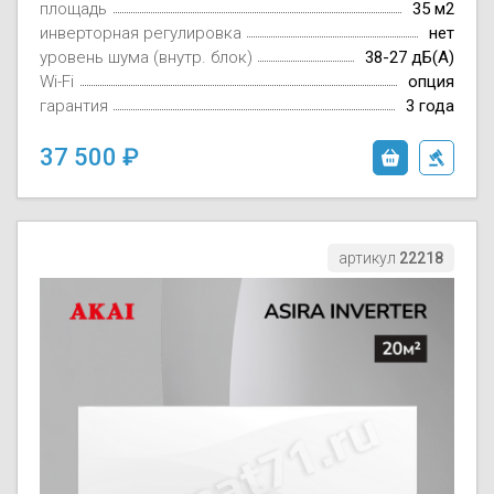
площадь
35 м2
инверторная регулировка
нет
уровень шума (внутр. блок)
38-27 дБ(А)
Wi-Fi
опция
гарантия
3 года
37 500
артикул
22218