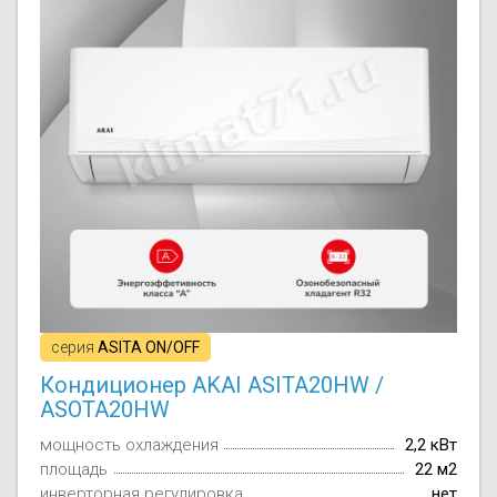
Осушители воз
отработанном 
Wi-Fi модуля д
серия
ASITA ON/OFF
Кондиционер AKAI ASITA20HW /
ASOTA20HW
мощность охлаждения
2,2 кВт
площадь
22 м2
инверторная регулировка
нет