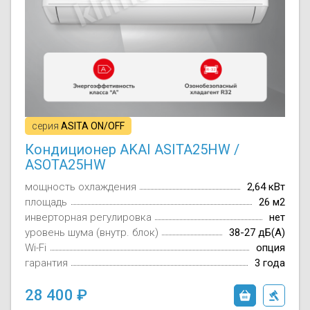
серия
ASITA ON/OFF
Кондиционер AKAI ASITA25HW /
ASOTA25HW
мощность охлаждения
2,64 кВт
площадь
26 м2
инверторная регулировка
нет
уровень шума (внутр. блок)
38-27 дБ(А)
Wi-Fi
опция
гарантия
3 года
28 400